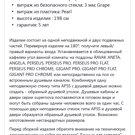
витраж из безопасного стекла: 3 мм; Grape
витраж из пластика: Pearl
высота изделия : 198 cм
гарантия: 5 лет
Изделие состоит из одной неподвижной и двух подвижных
частей. Перевернув изделие на 180°, получите левый/
правый варианты входа. Устанавливается в облицованный
кафелем угол ванной комнаты на поддоны RAVAK ANETA,
ANGELA, PERSEUS, PERSEUS PRO, PERSEUS PRO FLAT,
PERSEUS PRO CHROME, GIGANT PRO, GIGANT PRO FLAT,
GIGANT PRO CHROME или непосредственно на пол со
встроенным душевым каналом. Комбинируя одну
неподвижную стенку типа APSS с душевой дверью можно
создать - образный душевой уголок. Душевые кабины и
двери серии supernova поставляются в готовом виде и
могут быть собраны одним человеком всего за один час. С
помощью двух неподвижных стенок типа APSS и душевой
двери образуется образный душевой уголок. Возможно
изготовление нестандартных размеров.
Перед сборкой изделия обратите внимание на техническую
документацию на сайте во вкладке" Данные для загрузки".