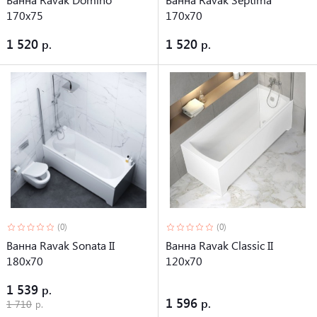
170х75
170х70
1 520
1 520
(0)
(0)
Ванна Ravak Sonata II
Ванна Ravak Classic II
180х70
120x70
1 539
1 596
1 710