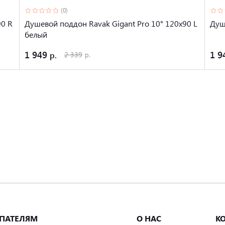
(0)
90 R
Душевой поддон Ravak Gigant Pro 10° 120x90 L
Душ
белый
1 949
1 9
2 339
ПАТЕЛЯМ
О НАС
К