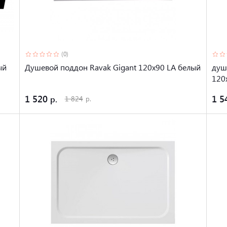
(0)
ый
Душевой поддон Ravak Gigant 120x90 LA белый
душ
120
1 520
1 5
1 824