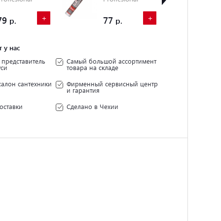
310 мл. белый
310 мл.
+
+
прозрачный
79
77
19
 у нас
представитель
Самый большой ассортимент
уси
товара на складе
салон сантехники
Фирменный сервисный центр
и гарантия
оставки
Сделано в Чехии