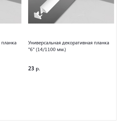
 планка
Универсальная декоративная планка
Заглуш
"6" (14/1100 мм.)
"10"
23
5