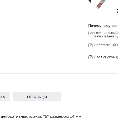
310 мл.
+
+
прозрачный
77
190
Почему покупают
Официальный 
Ravak в Белар
Собственный 
Своя служба д
ВКА
ОТЗЫВЫ (5)
 декоративных планок "6" размером 14 мм.