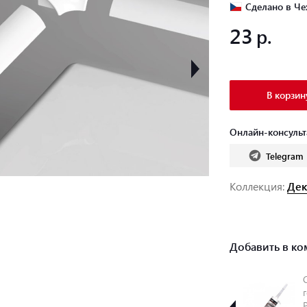
Сделано в Че
23
В корзин
Онлайн-консульт
Telegram
Коллекция:
Дек
Добавить в ко
Силиконовый
Универсальный
герметик RAVAK
монтажный
Proffesional -
набор RAVAK
P