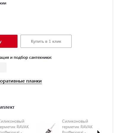
хии
у
Купить в 1 клик
ация и подбор сантехники:
оративные планки
мплект
Силиконовый
Силиконовый
Уни
герметик RAVAK
герметик RAVAK
мо
roffesional -
Proffesional -
наб