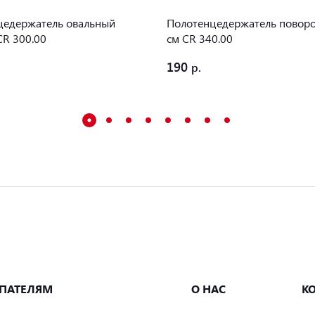
цедержатель овальный
Полотенцедержатель повор
R 300.00
см CR 340.00
190
ПАТЕЛЯМ
О НАС
К