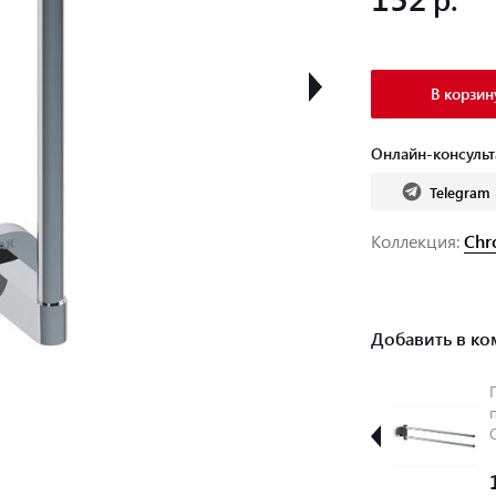
В корзин
Онлайн-консульт
Telegram
Коллекция:
Chr
Добавить в ко
Полотенцедержатель
Стакан с
Chrome 66 см CR
держателем
310.00
Chrome CR
210.00
+
+
304
171