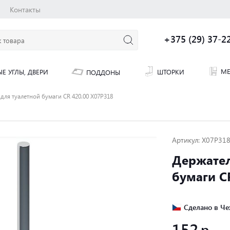
Контакты
+375 (29) 37-2
МЕ
ШТОРКИ
Е УГЛЫ, ДВЕРИ
ПОДДОНЫ
для туалетной бумаги CR 420.00 X07P318
Артикул: X07P31
Держател
бумаги C
Сделано в Че
152