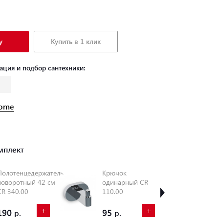
у
Купить в 1 клик
ация и подбор сантехники:
ome
мплект
Полотенцедержатель
Крючок
Дв
поворотный 42 см
одинарный CR
крю
CR 340.00
110.00
CR 
+
+
190
95
11