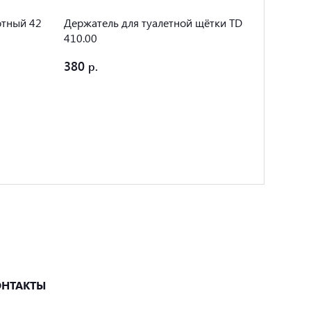
отный 42
Держатель для туалетной щётки TD
Полоте
410.00
CR 310
380
304
ОНТАКТЫ