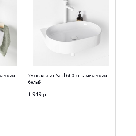
ический
Умывальник Yard 600 керамический
Умывал
белый
белый
1 949
2 699