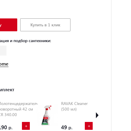
у
Купить в 1 клик
ация и подбор сантехники:
ome
мплект
Полотенцедержатель
RAVAK Cleaner
Две
поворотный 42 см
(500 мл)
тум
CR 340.00
400
бел
+
+
190
49
22