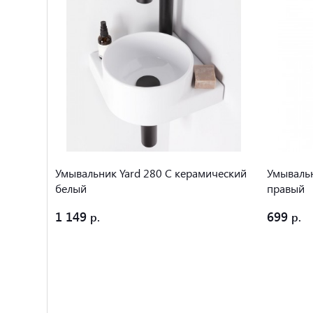
ический
Умывальник Yard 280 C керамический
Умываль
белый
правый
1 149
699