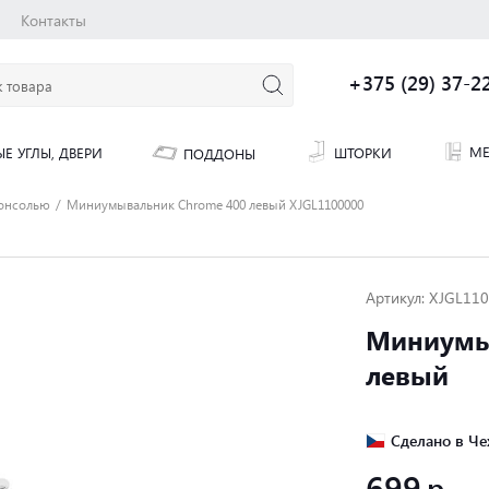
Контакты
+375 (29) 37-2
МЕ
ШТОРКИ
Е УГЛЫ, ДВЕРИ
ПОДДОНЫ
консолью
Миниумывальник Chrome 400 левый XJGL1100000
Артикул: XJGL11
Миниумы
левый
Сделано в Че
699