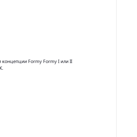
концепции Formy Formy I или II
K.