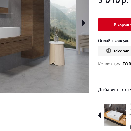
В корзин
Онлайн-консульт
Telegram
Коллекция:
FO
Добавить в ко
Слив для
Шкаф боковой
умывальника
Ravak SB Formy
"Хром" без
460 орех
закрытия стока
+
+
133
5700