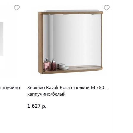
каппучино
Зеркало Ravak Rosa с полкой M 780 L
Зеркал
каппучино/белый
подсве
1 627
2 660