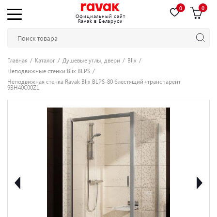
0
0
Официальный сайт
Ravak в Беларуси
Главная
Каталог
Душевые углы, двери
Blix
Неподвижные стенки Blix BLPS
Неподвижная стенка Ravak Blix BLPS-80 блестящий+транспарент
9BH40C00Z1