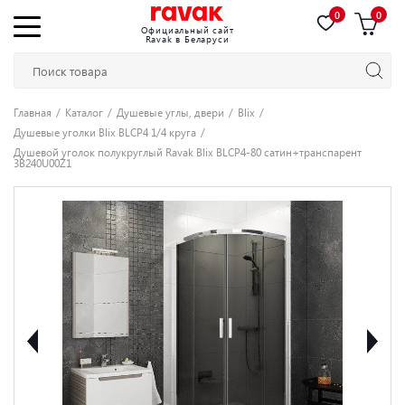
0
0
Официальный сайт
Ravak в Беларуси
Главная
Каталог
Душевые углы, двери
Blix
Душевые уголки Blix BLCP4 1/4 круга
Душевой уголок полукруглый Ravak Blix BLCP4-80 сатин+транспарент
3B240U00Z1